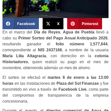
Facebook
X
Pinterest
En el marco del
Día de Reyes
,
Agua de Puebla
llevó a
cabo su
Primer Sorteo del Pago Anual Anticipado 2026
,
resultando ganador el
folio número 1,577,644
,
correspondiente al
NIS 2437166
, a nombre de la usuaria
María Lilia Altagracia
, con domicilio en la
colonia
Historiadores
, quien realizó su pago en el mes de
noviembre, obteniendo además un mes de ahorro.
El sorteo se efectuó el
martes 6 de enero a las 13:00
horas
en las instalaciones de
Plaza del Sol Finanzas
y fue
transmitido en vivo a través de
Facebook Live
, como parte
del compromiso de transparencia de la empresa
concesionaria.
Durante el evento, el
director comercial de Agua de