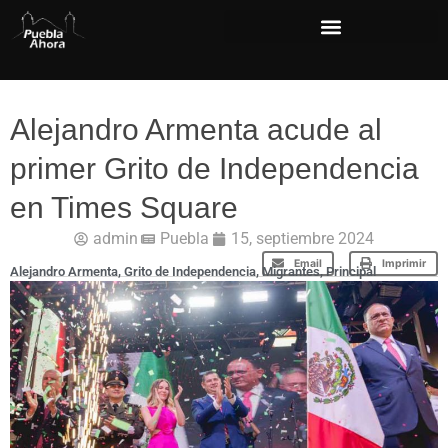
Alejandro Armenta acude al
primer Grito de Independencia
en Times Square
admin
Puebla
15, septiembre 2024
Email
Imprimir
Alejandro Armenta
,
Grito de Independencia
,
Migrantes
,
Principal