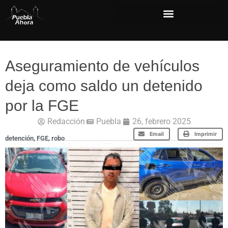
Aseguramiento de vehículos
deja como saldo un detenido
por la FGE
Redacción
Puebla
26, febrero 2025
Email
Imprimir
detención
,
FGE
,
robo