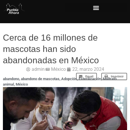
Cerca de 16 millones de
mascotas han sido
abandonadas en México
admin
México
22, marzo 2024
Email
Imprimir
abandono
,
abandono de mascotas
,
Adopción
,
Esterilización
,
Maltrato
animal
,
México