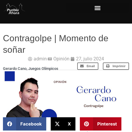
Contragolpe | Momento de
soñar
admin
Opinión
27, julio 2024
Email
Imprimir
Gerardo Cano
,
Juegos Olímpicos
Facebook
X
Pinterest