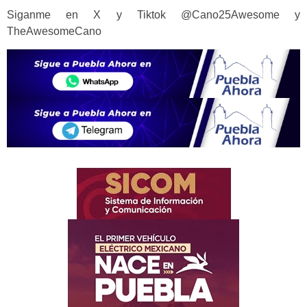
Siganme en X y Tiktok @Cano25Awesome y
TheAwesomeCano