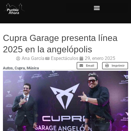
Cupra Garage presenta línea
2025 en la angelópolis
Ana García
Espectáculos
29, enero 2025
Email
Imprimir
Autos
,
Cupra
,
Música