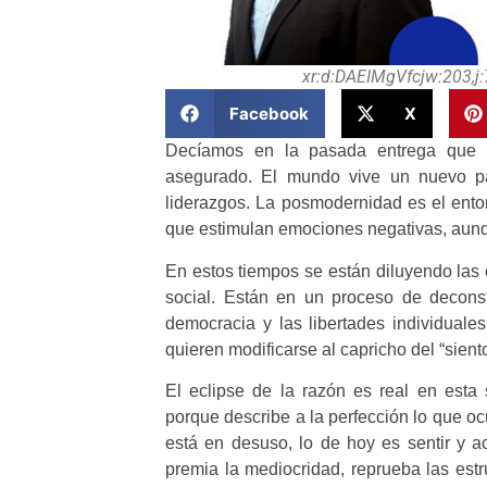
xr:d:DAEIMgVfcjw:203,
Facebook
X
Decíamos en la pasada entrega que el
asegurado. El mundo vive un nuevo pa
liderazgos. La posmodernidad es el entor
que estimulan emociones negativas, aunq
En estos tiempos se están diluyendo las 
social. Están en un proceso de deconstru
democracia y las libertades individuale
quieren modificarse al capricho del “siento
El eclipse de la razón es real en esta
porque describe a la perfección lo que o
está en desuso, lo de hoy es sentir y 
premia la mediocridad, reprueba las estr