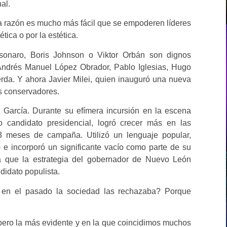
al.
la razón es mucho más fácil que se empoderen líderes
tica o por la estética.
lsonaro, Boris Johnson o Viktor Orbán son dignos
Andrés Manuel López Obrador, Pablo Iglesias, Hugo
rda. Y ahora Javier Milei, quien inauguró una nueva
es conservadores.
García. Durante su efímera incursión en la escena
o candidato presidencial, logró crecer más en las
3 meses de campaña. Utilizó un lenguaje popular,
a) e incorporó un significante vacío como parte de su
uda que la estrategia del gobernador de Nuevo León
ndidato populista.
y en el pasado la sociedad las rechazaba? Porque
pero la más evidente y en la que coincidimos muchos