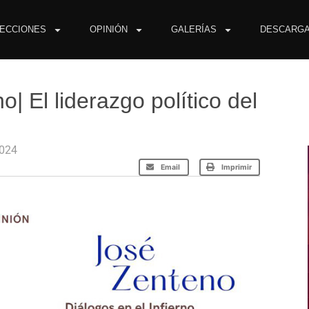
ECCIONES
OPINIÓN
GALERÍAS
DESCARG
o| El liderazgo político del
2024
Email
Imprimir