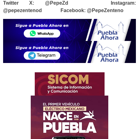
Twitter X: @PepeZd Instagram:
@pepezentenod Facebook: @PepeZenteno