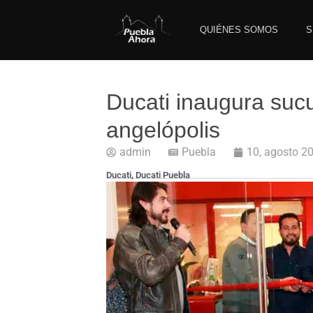
QUIÉNES SOMOS
S
Ducati inaugura suc
angelópolis
admin
Puebla
10, agosto 2
Ducati
,
Ducati Puebla