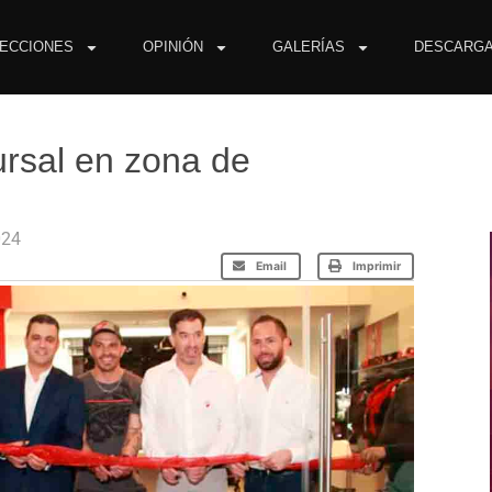
ECCIONES
OPINIÓN
GALERÍAS
DESCARG
ursal en zona de
024
Email
Imprimir