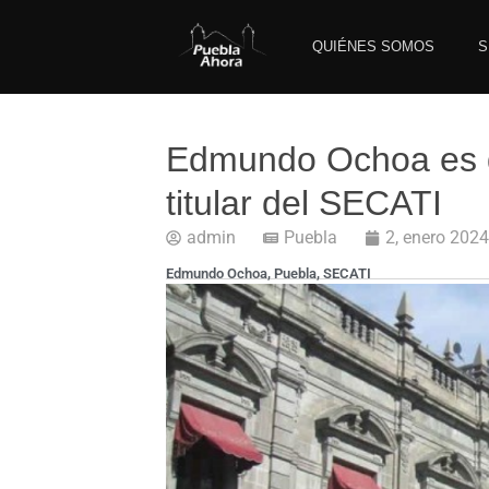
QUIÉNES SOMOS
S
Edmundo Ochoa es 
titular del SECATI
admin
Puebla
2, enero 2024
Edmundo Ochoa
,
Puebla
,
SECATI