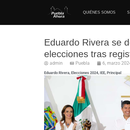
QUIÉNES SOMOS
S
Eduardo Rivera se de
elecciones tras regis
admin
Puebla
6, marzo 202
Eduardo Rivera
,
Elecciones 2024
,
IEE
,
Principal