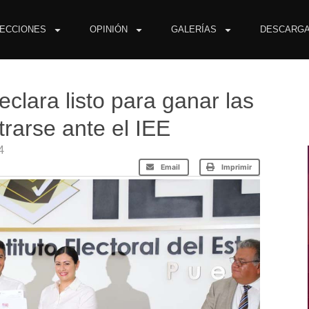
ECCIONES
OPINIÓN
GALERÍAS
DESCARG
clara listo para ganar las
trarse ante el IEE
4
Email
Imprimir