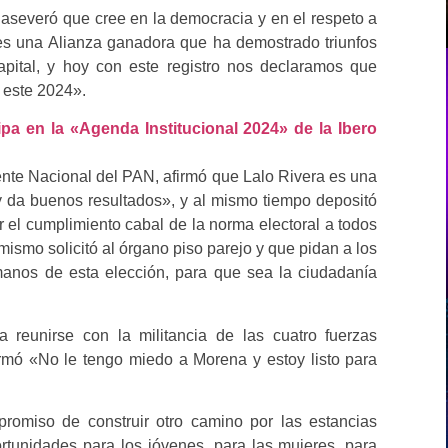
aseveró que cree en la democracia y en el respeto a
 es una Alianza ganadora que ha demostrado triunfos
apital, y hoy con este registro nos declaramos que
e este 2024».
pa en la «Agenda Institucional 2024» de la Ibero
dente Nacional del PAN, afirmó que Lalo Rivera es una
 da buenos resultados», y al mismo tiempo depositó
r el cumplimiento cabal de la norma electoral a todos
mismo solicitó al órgano piso parejo y que pidan a los
manos de esta elección, para que sea la ciudadanía
a reunirse con la militancia de las cuatro fuerzas
rmó «No le tengo miedo a Morena y estoy listo para
romiso de construir otro camino por las estancias
portunidades para los jóvenes, para las mujeres, para