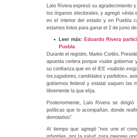
Lalo Rivera expresó su agradecimiento y 
los órganos electorales, y agregó «ésta
en el interior del estado y en Puebla c
estamos listos para ganar el 2 de junio d
Leer más:
Eduardo Rivera partici
Puebla
Durante el registro, Marko Cortés, Presi
apuesta certera porque «sabe gobernar y
su confianza que en el IEE «sabrán exigi
los jugadores, candidatos y partidos», asi
gobiernos federal y estatal saquen las 
libremente la que elija.
Posteriormente, Lalo Rivera se dirigió 
políticas que lo acompañan, donde reafi
derrotarlos”.
Al tiempo que agregó “nos une el comp
infantiles, por la salud, para mejores o