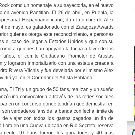
 Rock como un homenaje a su trayectoria, en el nuevo
 en avenida Pantitlán. El 28 de abril, en Puebla, la
 Empresarial Hispanoamericano, da el nombre de Alex
El 4 de mayo, es galardonado con el Zaragoza Awards
rior quienes otorga este reconocimiento, a personas
es el caso de llegar a Estados Unidos y que con su
í como a quienes han apoyado la lucha a favor de los
0 años, el comité Ciudadano Promotor de Artistas
 y lograron inmortalizarlo con una estatua creada a
andro Rivera Vilchis y fue develada por el mismo Alex
virtió ya, en el Corredor del Artista Poblano.
erra, El Tri y un grupo de 50 fans, realizan y un sueño
nzó una convocatoria a través de las redes sociales
cipar en un concurso donde tendrían que demostrar en
é son verdaderos fans de la banda con fecha límite de
o de viajar con todos los gastos pagados un fin de
ría Lora en una Cueva ubicada en Rio Secreto, reserva
olamente 10 Fans fueron los ganadores y 40 más