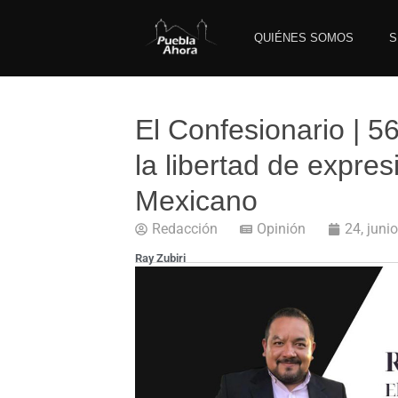
QUIÉNES SOMOS
S
El Confesionario | 5
la libertad de expres
Mexicano
Redacción
Opinión
24, juni
Ray Zubiri