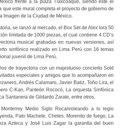
éxico frente a la plaza Tlaxcoaque, siendo este el
 que este mural completa el proyecto de gobierno de
la Imagen de la Ciudad de México.
oria, se lanzó al mercado, el Box Set de Alex lora 50
ón limitada de 1000 piezas, el cual contiene 4 CD’s
ectoria musical grabadas en nuevas versiones, así
rto sinfónico realizado en Lima Perú con 16 temas
onal juvenil de Lima Perú.
ños de trayectoria con un majestuoso concierto Sold
nvitados especiales y amigos que lo acompañaron en
anero, Andrés Calamaro, Javier Batiz, Toño Lira, el
pero C-Kan, Panteón Rococó, La orquesta Sinfónica
a Santanera de Gildardo Zarate, entre otros.
 Monterrey Medio Siglo Rocanroleando a lo regio
yenda, Pato Machete, Chetes, Morenito de fuego, La
nza Azteca y José Luis Zagar la garantía del buen