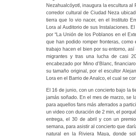
Nezahualcóyotl, inaugura la escultura al
corredor cultural de Ciudad Neza ubicado
tierra que lo vio nacer, en el Instituto
Lora al Auditorio de sus Instalaciones. 
por “La Unión de los Poblanos en el Exte
que han podido romper fronteras, como 
trabajo hacen el bien por su entorno, as
migrantes y tras una lucha de casi 2
encabezado por Mino d’Blanc, financiaron
su tamaño original, por el escultor Alej
Lora en el Barrio de Analco, el cual se con
El 16 de junio, con un concierto bajo la ti
jamás soñado. En el mes de marzo, se la
para aquellos fans más aferrados a parti
un video con duración de 2 min, el porqu
entrega, el 30 de abril y con un premi
semana, para asistir al concierto que da
natural en la Riviera Maya, donde s