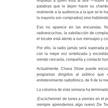
respaldo a quien está al aire —sobre t
palabras que lo dejen hacer su chamb
realmente a la audiencia a la que se le h
la mayoría son comprados) sino hablándol
Eso no aparece en las encuestas. N
radioescuchas, la satisfacción de compl
el locutor está atento a sus mensajes y co
Por ello, la radio jamás será superada p
con la mejor voz sintetizada y excedida
siendo cercanía, compañía y contacto hu
Actualmente, Chava Show puede escuc
programas dirigidos al público que 
entretenimiento radiofónico, de 9 de la n
La columna de esta semana ha terminado 
¡Escúchenme! de lunes a viernes en el 
siempre aprendemos algo nuevo De Tod