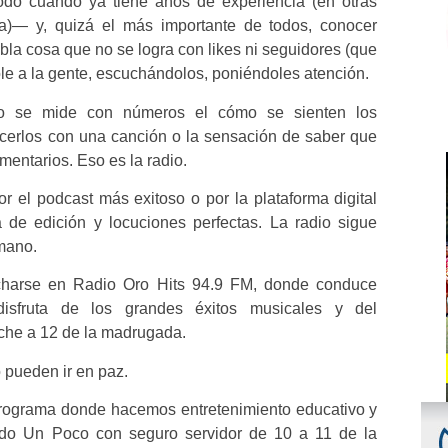
odo cuando ya tiene años de experiencia (en otras
a)— y, quizá el más importante de todos, conocer
abla cosa que no se logra con likes ni seguidores (que
e a la gente, escuchándolos, poniéndoles atención.
o se mide con números el cómo se sienten los
acerlos con una canción o la sensación de saber que
mentarios. Eso es la radio.
or el podcast más exitoso o por la plataforma digital
 de edición y locuciones perfectas. La radio sigue
mano.
harse en Radio Oro Hits 94.9 FM, donde conduce
disfruta de los grandes éxitos musicales y del
oche a 12 de la madrugada.
pueden ir en paz.
programa donde hacemos entretenimiento educativo y
o Un Poco con seguro servidor de 10 a 11 de la