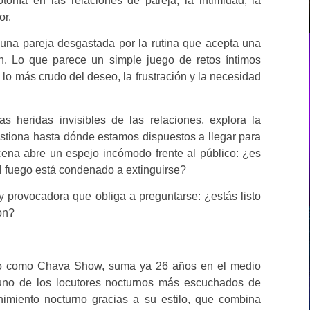
nía en las relaciones de pareja, la intimidad, la
or.
, una pareja desgastada por la rutina que acepta una
n. Lo que parece un simple juego de retos íntimos
lo más crudo del deseo, la frustración y la necesidad
 heridas invisibles de las relaciones, explora la
cuestiona hasta dónde estamos dispuestos a llegar para
cena abre un espejo incómodo frente al público: ¿es
el fuego está condenado a extinguirse?
 y provocadora que obliga a preguntarse: ¿estás listo
ión?
ido como Chava Show, suma ya 26 años en el medio
uno de los locutores nocturnos más escuchados de
enimiento nocturno gracias a su estilo, que combina