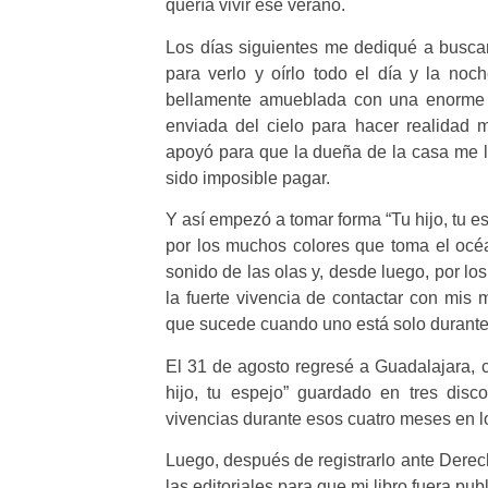
quería vivir ese verano.
Los días siguientes me dediqué a buscar 
para verlo y oírlo todo el día y la noc
bellamente amueblada con una enorme 
enviada del cielo para hacer realidad
apoyó para que la dueña de la casa me la
sido imposible pagar.
Y así empezó a tomar forma “Tu hijo, tu es
por los muchos colores que toma el océan
sonido de las olas y, desde luego, por l
la fuerte vivencia de contactar con mis 
que sucede cuando uno está solo durante
El 31 de agosto regresé a Guadalajara, c
hijo, tu espejo” guardado en tres disc
vivencias durante esos cuatro meses en lo
Luego, después de registrarlo ante Derec
las editoriales para que mi libro fuera pu