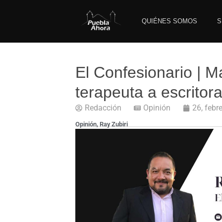
QUIÉNES SOMOS
S
El Confesionario | M
terapeuta a escritora
Redacción
Opinión
26, febr
Opinión
,
Ray Zubiri