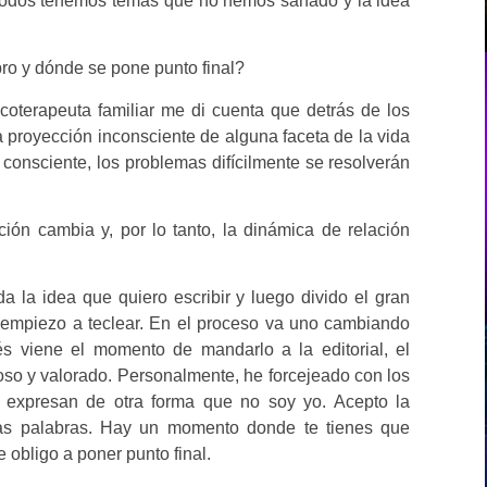
todos tenemos temas que no hemos sanado y la idea
ro y dónde se pone punto final?
terapeuta familiar me di cuenta que detrás de los
a proyección inconsciente de alguna faceta de la vida
 consciente, los problemas difícilmente se resolverán
ación cambia y, por lo tanto, la dinámica de relación
a la idea que quiero escribir y luego divido el gran
 empiezo a teclear. En el proceso va uno cambiando
és viene el momento de mandarlo a la editorial, el
roso y valorado. Personalmente, he forcejeado con los
o expresan de otra forma que no soy yo. Acepto la
ias palabras. Hay un momento donde te tienes que
 obligo a poner punto final.