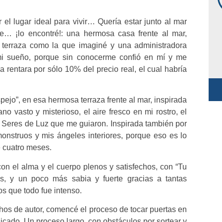
el lugar ideal para vivir… Quería estar junto al mar
he… ¡lo encontré!: una hermosa casa frente al mar,
terraza como la que imaginé y una administradora
 mi sueño, porque sin conocerme confió en mí y me
 rentara por sólo 10% del precio real, el cual habría
pejo”, en esa hermosa terraza frente al mar, inspirada
o vasto y misterioso, el aire fresco en mi rostro, el
os Seres de Luz que me guiaron. Inspirada también por
monstruos y mis ángeles interiores, porque eso es lo
 cuatro meses.
on el alma y el cuerpo plenos y satisfechos, con “Tu
os, y un poco más sabia y fuerte gracias a tantas
s que todo fue intenso.
hos de autor, comencé el proceso de tocar puertas en
blicado. Un proceso largo, con obstáculos por sortear y