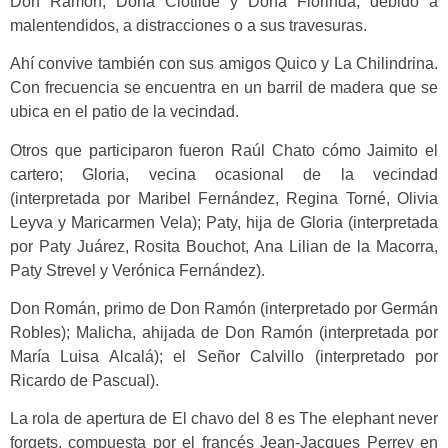
Don Ramón, Doña Clotilde y Doña Florinda, debido a
malentendidos, a distracciones o a sus travesuras.
Ahí convive también con sus amigos Quico y La Chilindrina.
Con frecuencia se encuentra en un barril de madera que se
ubica en el patio de la vecindad.
Otros que participaron fueron Raúl Chato cómo Jaimito el
cartero; Gloria, vecina ocasional de la vecindad
(interpretada por Maribel Fernández, Regina Torné, Olivia
Leyva y Maricarmen Vela); Paty, hija de Gloria (interpretada
por Paty Juárez, Rosita Bouchot, Ana Lilian de la Macorra,
Paty Strevel y Verónica Fernández).
Don Román, primo de Don Ramón (interpretado por Germán
Robles); Malicha, ahijada de Don Ramón (interpretada por
María Luisa Alcalá); el Señor Calvillo (interpretado por
Ricardo de Pascual).
La rola de apertura de El chavo del 8 es The elephant never
forgets, compuesta por el francés Jean-Jacques Perrey en