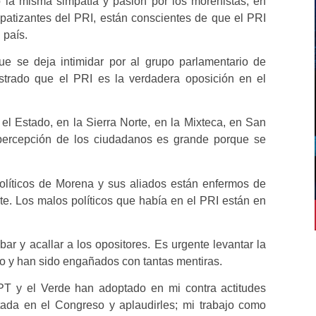
 la misma simpatía y pasión por los morenistas; en
atizantes del PRI, están conscientes de que el PRI
 país.
e se deja intimidar por al grupo parlamentario de
trado que el PRI es la verdadera oposición en el
l Estado, en la Sierra Norte, en la Mixteca, en San
 percepción de los ciudadanos es grande porque se
 políticos de Morena y sus aliados están enfermos de
nte. Los malos políticos que había en el PRI están en
bar y acallar a los opositores. Es urgente levantar la
o y han sido engañados con tantas mentiras.
 PT y el Verde han adoptado en mi contra actitudes
tada en el Congreso y aplaudirles; mi trabajo como