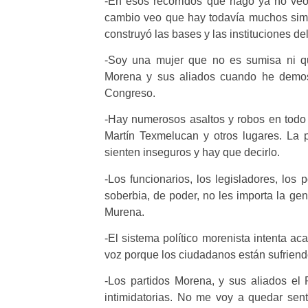
-En esos recorridos que hago ya no veo
cambio veo que hay todavía muchos simp
construyó las bases y las instituciones del
-Soy una mujer que no es sumisa ni qu
Morena y sus aliados cuando he demos
Congreso.
-Hay numerosos asaltos y robos en todo e
Martín Texmelucan y otros lugares. La
sienten inseguros y hay que decirlo.
-Los funcionarios, los legisladores, los
soberbia, de poder, no les importa la ge
Murena.
-El sistema político morenista intenta aca
voz porque los ciudadanos están sufriend
-Los partidos Morena, y sus aliados el
intimidatorias. No me voy a quedar sen