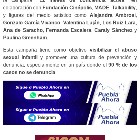
la campaña
“12 meses de conciencia activa”
en
colaboración con
Fundación Cinépolis
,
MADE
,
Talkability
,
y figuras del medio artístico como
Alejandra Ambrosi
,
Gonzalo García Vivanco
,
Valentina Luján
,
Los Ruiz Lara
,
Ana de Saracho
,
Fernanda Escalera
,
Caraly Sánchez
y
Paulina Greenham
.
Esta campaña tiene como objetivo
visibilizar el abuso
sexual infantil
y promover una cultura de prevención y
denuncia, especialmente en un país donde el
90 % de los
casos no se denuncia
.