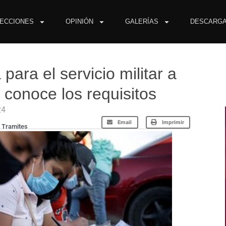
ECCIONES
OPINIÓN
GALERÍAS
DESCARG
ara el servicio militar a
 conoce los requisitos
24
Email
Imprimir
,
Tramites