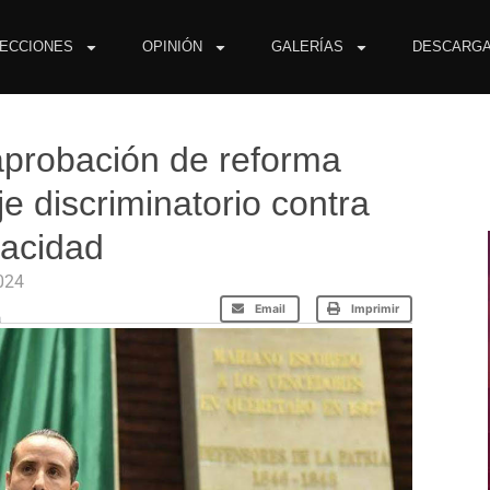
ECCIONES
OPINIÓN
GALERÍAS
DESCARG
 aprobación de reforma
e discriminatorio contra
pacidad
2024
Email
Imprimir
a