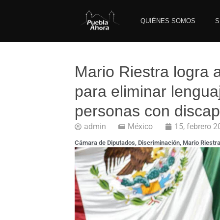
QUIÉNES SOMOS
S
Mario Riestra logra
para eliminar lenguaj
personas con disca
admin
México
15, febrero 
Cámara de Diputados
,
Discriminación
,
Mario Riestr