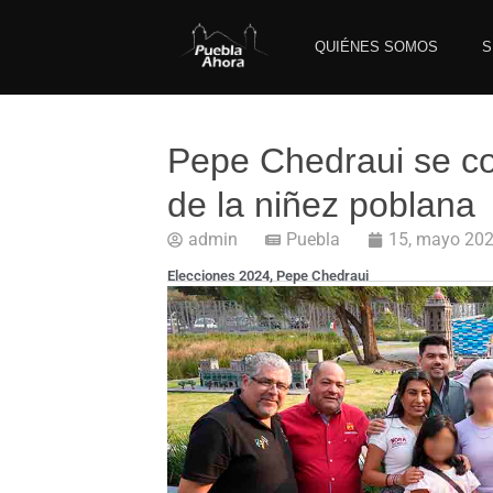
QUIÉNES SOMOS
S
Pepe Chedraui se co
de la niñez poblana
admin
Puebla
15, mayo 20
Elecciones 2024
,
Pepe Chedraui