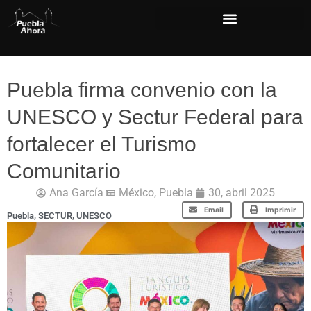
Puebla firma convenio con la
UNESCO y Sectur Federal para
fortalecer el Turismo
Comunitario
Ana García
México
,
Puebla
30, abril 2025
Email
Imprimir
Puebla
,
SECTUR
,
UNESCO