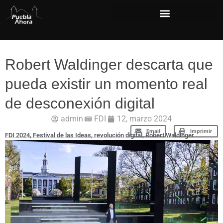
Robert Waldinger descarta que
pueda existir un momento real
de desconexión digital
admin
FDI
12, marzo 2024
Email
Imprimir
FDI 2024
,
Festival de las Ideas
,
revolución digital
,
Robert Waldinger