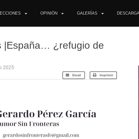
ECCIONES
OPINIÓN
GALERÍAS
DESCARG
s |España… ¿refugio de
o 2025
Email
Imprimir