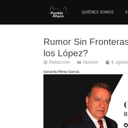
QUIÉNES SOMOS
S
Rumor Sin Frontera
los López?
Redacción
Opinión
4, agost
Gerardo Pérez García