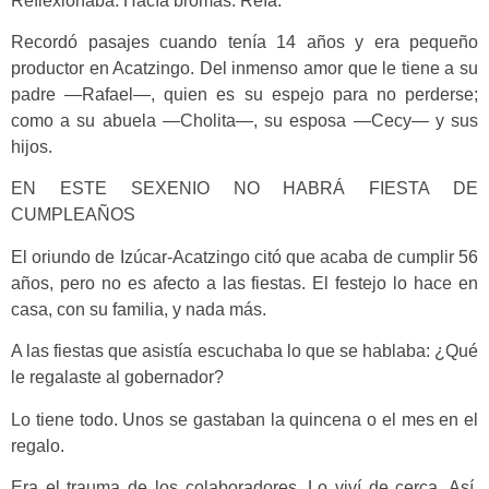
Reflexionaba. Hacía bromas. Reía.
Recordó pasajes cuando tenía 14 años y era pequeño
productor en Acatzingo. Del inmenso amor que le tiene a su
padre —Rafael—, quien es su espejo para no perderse;
como a su abuela —Cholita—, su esposa —Cecy— y sus
hijos.
EN ESTE SEXENIO NO HABRÁ FIESTA DE
CUMPLEAÑOS
El oriundo de Izúcar-Acatzingo citó que acaba de cumplir 56
años, pero no es afecto a las fiestas. El festejo lo hace en
casa, con su familia, y nada más.
A las fiestas que asistía escuchaba lo que se hablaba: ¿Qué
le regalaste al gobernador?
Lo tiene todo. Unos se gastaban la quincena o el mes en el
regalo.
Era el trauma de los colaboradores. Lo viví de cerca. Así,