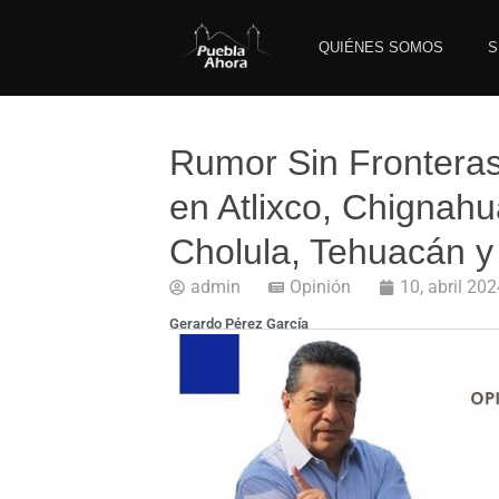
QUIÉNES SOMOS
S
Rumor Sin Fronteras
en Atlixco, Chignah
Cholula, Tehuacán y
admin
Opinión
10, abril 20
Gerardo Pérez García