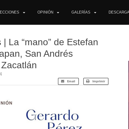
ECCIONES
OPINIÓN
GALERÍAS
DESCARG
 | La “mano” de Estefan
uapan, San Andrés
 Zacatlán
24
Email
Imprimir