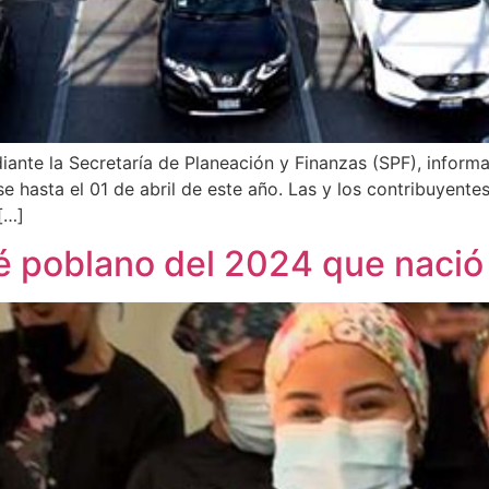
ante la Secretaría de Planeación y Finanzas (SPF), informa
 hasta el 01 de abril de este año. Las y los contribuyentes 
[…]
é poblano del 2024 que nació