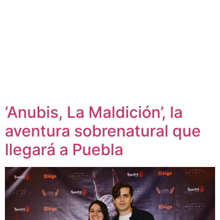
‘Anubis, La Maldición’, la
aventura sobrenatural que
llegará a Puebla