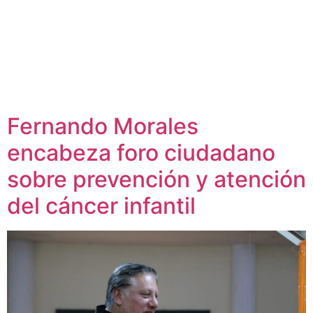
Fernando Morales
encabeza foro ciudadano
sobre prevención y atención
del cáncer infantil