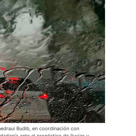
hedraui Budib, en coordinación con
dadanía ante el pronóstico de lluvias y