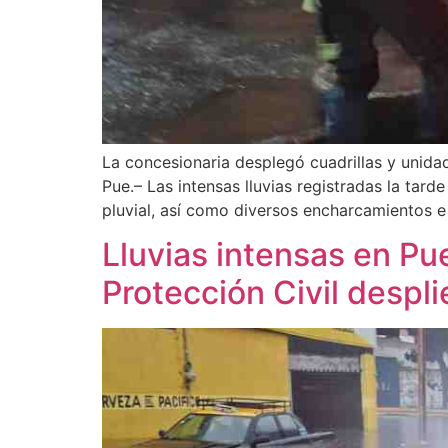
La concesionaria desplegó cuadrillas y unida
Pue.– Las intensas lluvias registradas la tar
pluvial, así como diversos encharcamientos 
Lluvias intensas en Pu
Protección Civil despl