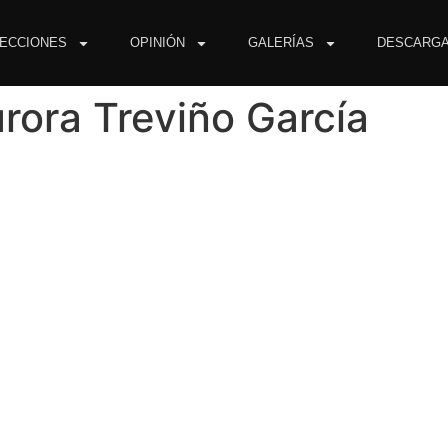
ECCIONES
OPINIÓN
GALERÍAS
DESCARG
rora Treviño García