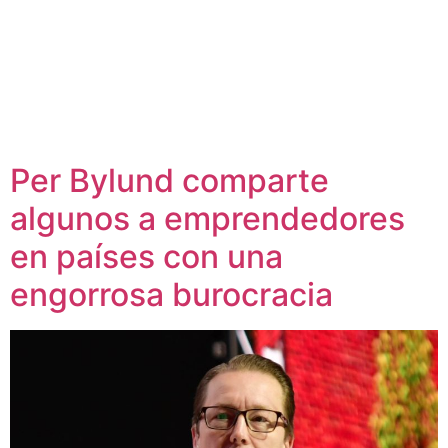
Per Bylund comparte
algunos a emprendedores
en países con una
engorrosa burocracia