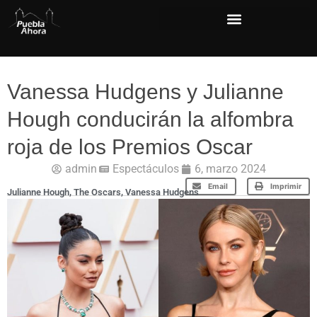
Vanessa Hudgens y Julianne
Hough conducirán la alfombra
roja de los Premios Oscar
admin
Espectáculos
6, marzo 2024
Email
Imprimir
Julianne Hough
,
The Oscars
,
Vanessa Hudgens