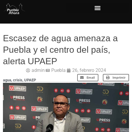
Escasez de agua amenaza a
Puebla y el centro del país,
alerta UPAEP
admin
Puebla
26, febrero 2024
Email
Imprimir
agua
,
crisis
,
UPAEP