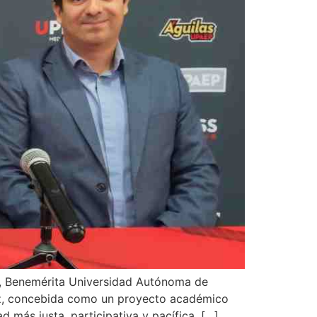
la, Benemérita Universidad Autónoma de
Paz, concebida como un proyecto académico
 más justa, participativa y pacífica. […]