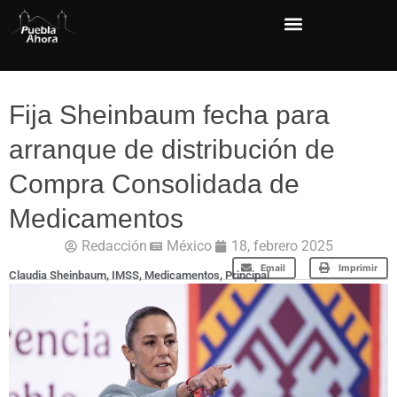
Fija Sheinbaum fecha para
arranque de distribución de
Compra Consolidada de
Medicamentos
Redacción
México
18, febrero 2025
Email
Imprimir
Claudia Sheinbaum
,
IMSS
,
Medicamentos
,
Principal