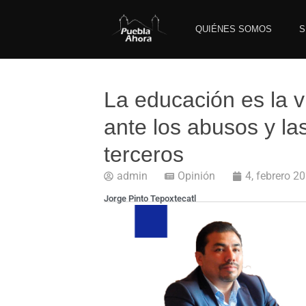
QUIÉNES SOMOS
S
La educación es la 
ante los abusos y la
terceros
admin
Opinión
4, febrero 2
Jorge Pinto Tepoxtecatl