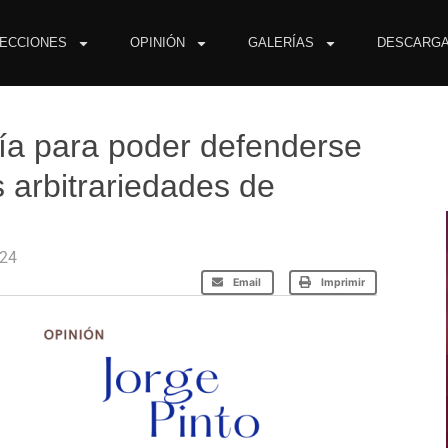
ECCIONES
OPINIÓN
GALERÍAS
DESCARG
vía para poder defenderse
s arbitrariedades de
024
Email
Imprimir