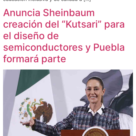
Anuncia Sheinbaum
creación del “Kutsari” para
el diseño de
semiconductores y Puebla
formará parte